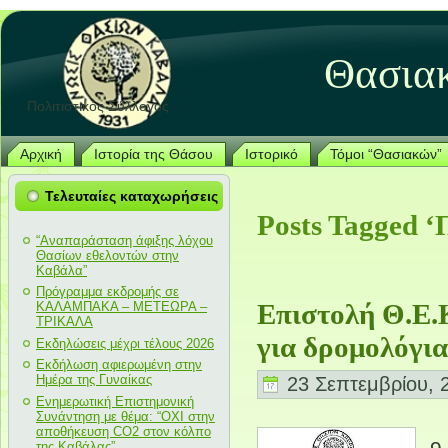
Θασια
Πολιτιστικός Σύλλογος
Αρχική
Ιστορία της Θάσου
Ιστορικό
Τόμοι “Θασιακών”
Τελευταίες καταχωρήσεις
Posts Tagged ‘
“Αναπαράσταση άφιξης λόχου
Θασίων εθελοντών στην
Καβάλα”
Πρόγραμμα εκδρομής σε
Επιστολή Θ.Ε.
ΚΑΛΑΜΠΑΚΑ – ΜΕΤΕΩΡΑ –
ΤΡΙΚΑΛΑ
για δρομολόγια
Εκδηλώσεις μέχρι τέλους 2026
Εκδήλωση αφιερωμένη στην
Ημέρα της Γυναίκας
23 Σεπτεμβρίου, 
Ενημερωτική Επιστημονική
Συνάντηση με θέμα: “ΟΧΙ στην
αποθήκευση CO2 στον κόλπο
της Καβάλας”