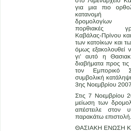
στο Λιμεναρχείο Κ
για μια πιο ορθο
κατανομή 
δρομολογίων 
πορθιακές γρα
Καβάλας-Πρίνου κα
των κατοίκων και τ
όμως εξακολουθεί ν
γι’ αυτό η Θασι
διαβήματα προς τις
τον Εμπορικό Σ
συμβολική κατάληψη
3ης Νοεμβρίου 2007
Στις 7 Νοεμβρίου 
μείωση των δρομο
απέστειλε στον υ
παρακάτω επιστολή
ΘΑΣΙΑΚΗ ΕΝΩΣΗ 