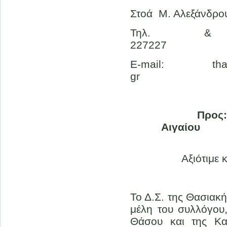
Στοά Μ. Αλεξάνδρο
Τηλ. 
227227 Κ
E-mail: th
gr Αριθ
Προς:
Αι
Αξιότιμε κύρι
Το Δ.Σ. της Θασια
μέλη του συλλόγου,
Θάσου και της Καβ