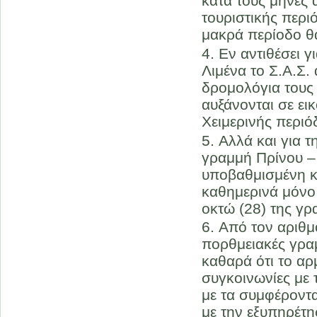
κατά τους μήνες 
τουριστικής περι
μακρά περίοδο θα 
Εν αντιθέσει 
Λιμένα το Σ.Α.Σ.
δρομολόγια τους 
αυξάνονται σε ει
Χειμερινής περιό
Αλλά και για τ
γραμμή Πρίνου –
υποβαθμισμένη κ
καθημερινά μόνο 
οκτώ (28) της γ
Από τον αριθμ
πορθμειακές γραμ
καθαρά ότι το αρ
συγκοινωνίες με
με τα συμφέροντα
με την εξυπηρέτ