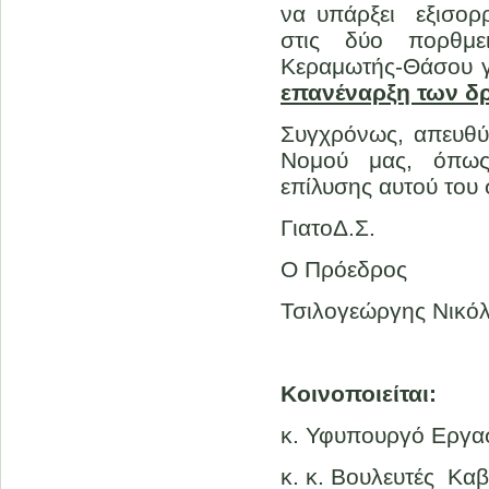
να υπάρξει εξισορ
στις δύο πορθμε
Κεραμωτής-Θάσου γι
επανέναρξη των δρ
Συγχρόνως, απευθύ
Νομού μας, όπως
επίλυσης αυτού του
ΓιατοΔ.Σ.
Ο Πρόεδρος
Τσιλογεώργης Νικό
Κοινoποιείται:
κ. Υφυπουργό Εργα
κ. κ. Βουλευτές Κα