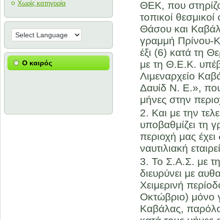
Χωρίς κατηγορία
ΘΕΚ, που στηρίζο
τοπικοί θεσμικοί 
Θάσου και Καβάλα
γραμμή Πρίνου-Κα
έξι (6) κατά τη 
με τη Θ.Ε.Κ. υπέ
Ο καιρός
Λιμεναρχείο Καβά
Δαυίδ Ν. Ε.», πο
μήνες στην περιο
Και με την τελ
υποβαθμίζει τη 
περιοχή μας έχει
ναυτιλιακή εταιρε
Το Σ.Α.Σ. με 
διευρύνει με αυθ
Χειμερινή περίοδ
Οκτώβριο) μόνο 
Καβάλας, παρόλο 