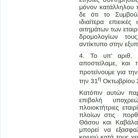
μόνον κατάλληλου π
δε ότι το Συμβού
ιδιαίτερα επιεικέ
αιτημάτων των εται
δρομολογίων του
αντίκτυπο στην εξυπ
4. Το υπ’ αριθ.
αποστείλαμε, και
προτείνουμε για τη
η
την 31
Οκτωβρίου 2
Κατόπιν αυτών παρ
επιβολή υποχρε
πλοιοκτήτριες ετα
πλοίων στις πορθ
Θάσου και Καβάλα
μπορεί να εξασφαλ
κοινού κατά τους χ