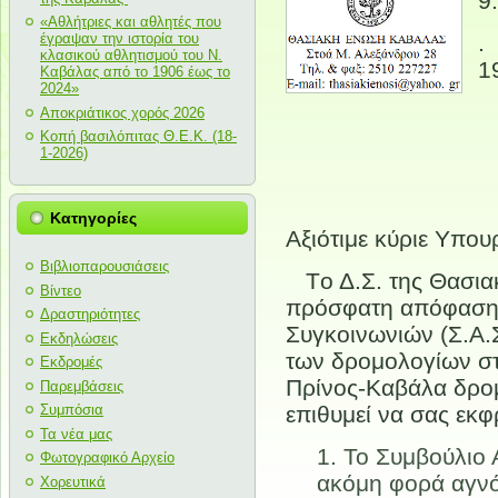
9
«Αθλήτριες και αθλητές που
έγραψαν την ιστορία του
κλασικού αθλητισμού του Ν.
1
Καβάλας από το 1906 έως το
2024»
Αποκριάτικος χορός 2026
Κοπή βασιλόπιτας Θ.Ε.Κ. (18-
1-2026)
Κατηγορίες
Αξιότιμε κύριε Υπου
Βιβλιοπαρουσιάσεις
Tο Δ.Σ. της Θασια
Βίντεο
πρόσφατη απόφαση 
Δραστηριότητες
Συγκοινωνιών (Σ.Α.Σ
Εκδηλώσεις
των δρομολογίων στ
Εκδρομές
Πρίνος-Καβάλα δρο
Παρεμβάσεις
Συμπόσια
επιθυμεί να σας εκφρ
Τα νέα μας
Το Συμβούλιο 
Φωτογραφικό Αρχείο
ακόμη φορά αγνόη
Χορευτικά