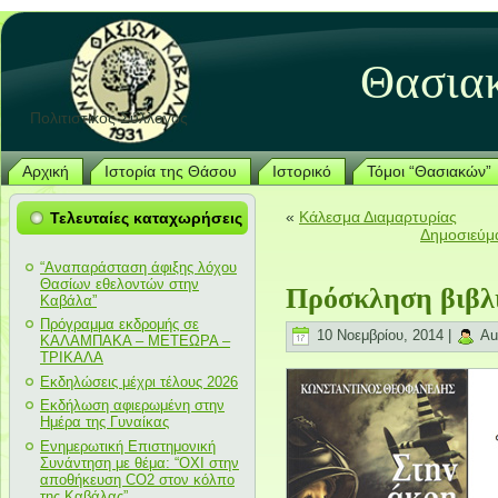
Θασια
Πολιτιστικός Σύλλογος
Αρχική
Ιστορία της Θάσου
Ιστορικό
Τόμοι “Θασιακών”
«
Κάλεσμα Διαμαρτυρίας
Τελευταίες καταχωρήσεις
Δημοσιεύμα
“Αναπαράσταση άφιξης λόχου
Θασίων εθελοντών στην
Πρόσκληση βιβλ
Καβάλα”
Πρόγραμμα εκδρομής σε
10 Νοεμβρίου, 2014 |
Au
ΚΑΛΑΜΠΑΚΑ – ΜΕΤΕΩΡΑ –
ΤΡΙΚΑΛΑ
Εκδηλώσεις μέχρι τέλους 2026
Εκδήλωση αφιερωμένη στην
Ημέρα της Γυναίκας
Ενημερωτική Επιστημονική
Συνάντηση με θέμα: “ΟΧΙ στην
αποθήκευση CO2 στον κόλπο
της Καβάλας”