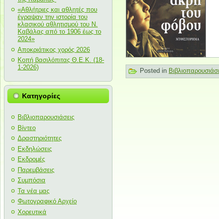
«Αθλήτριες και αθλητές που
έγραψαν την ιστορία του
κλασικού αθλητισμού του Ν.
Καβάλας από το 1906 έως το
2024»
Αποκριάτικος χορός 2026
Κοπή βασιλόπιτας Θ.Ε.Κ. (18-
1-2026)
Posted in
Βιβλιοπαρουσιάσ
Κατηγορίες
Βιβλιοπαρουσιάσεις
Βίντεο
Δραστηριότητες
Εκδηλώσεις
Εκδρομές
Παρεμβάσεις
Συμπόσια
Τα νέα μας
Φωτογραφικό Αρχείο
Χορευτικά