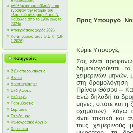
«Αθλήτριες και αθλητές που
έγραψαν την ιστορία του
κλασικού αθλητισμού του Ν.
Προς
Υπουργό Ναυ
Καβάλας από το 1906 έως το
2024»
Αποκριάτικος χορός 2026
κ.
Κοπή βασιλόπιτας Θ.Ε.Κ. (18-
1-2026)
Κύριε Υπουργέ,
Κατηγορίες
Σας είναι προφαν
δημιουργούνται τα
Βιβλιοπαρουσιάσεις
χειμερινών μηνών, μ
Βίντεο
στη δρομολόγηση 
Δραστηριότητες
Πρίνου Θάσου – Κα
Εκδηλώσεις
Ενώ δηλαδή τα δρομ
Εκδρομές
μήνες, οπότε και η 
Παρεμβάσεις
Συμπόσια
οχημάτων) λόγω τη
Τα νέα μας
είναι τακτικά και 
Φωτογραφικό Αρχείο
τους χειμερινούς
Χορευτικά
μικρότερη, τα δρ