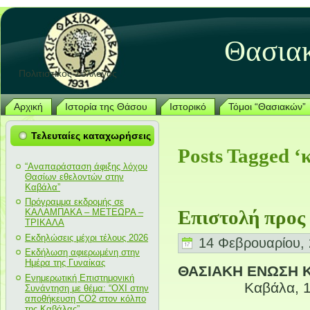
Θασια
Πολιτιστικός Σύλλογος
Αρχική
Ιστορία της Θάσου
Ιστορικό
Τόμοι “Θασιακών”
Τελευταίες καταχωρήσεις
Posts Tagged ‘
“Αναπαράσταση άφιξης λόχου
Θασίων εθελοντών στην
Καβάλα”
Πρόγραμμα εκδρομής σε
Επιστολή προς 
ΚΑΛΑΜΠΑΚΑ – ΜΕΤΕΩΡΑ –
ΤΡΙΚΑΛΑ
Εκδηλώσεις μέχρι τέλους 2026
14 Φεβρουαρίου, 
Εκδήλωση αφιερωμένη στην
Ημέρα της Γυναίκας
ΘΑΣΙΑΚΗ ΕΝΩΣΗ 
Ενημερωτική Επιστημονική
Καβάλα, 13. 
Συνάντηση με θέμα: “ΟΧΙ στην
αποθήκευση CO2 στον κόλπο
της Καβάλας”