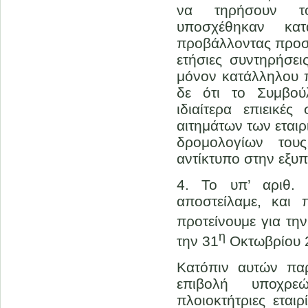
να τηρήσουν τ
υποσχέθηκαν κα
προβάλλοντας προσχ
ετήσιες συντηρήσε
μόνον κατάλληλου π
δε ότι το Συμβού
ιδιαίτερα επιεικέ
αιτημάτων των εται
δρομολογίων του
αντίκτυπο στην εξυπ
4. Το υπ’ αριθ.
αποστείλαμε, και
προτείνουμε για τη
η
την 31
Οκτωβρίου 2
Κατόπιν αυτών παρ
επιβολή υποχρε
πλοιοκτήτριες ετα