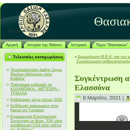
Θασια
Πολιτιστικός Σύλλογος
Αρχική
Ιστορία της Θάσου
Ιστορικό
Τόμοι “Θασιακών”
«
Δημοσίευση Θ.Ε.Κ. για τον 
Τελευταίες καταχωρήσεις
Συγκέντρωση ανθρωπιστικής
“Αναπαράσταση άφιξης λόχου
Θασίων εθελοντών στην
Συγκέντρωση αν
Καβάλα”
Πρόγραμμα εκδρομής σε
Ελασσόνα
ΚΑΛΑΜΠΑΚΑ – ΜΕΤΕΩΡΑ –
ΤΡΙΚΑΛΑ
8 Μαρτίου, 2021 |
Εκδηλώσεις μέχρι τέλους 2026
Εκδήλωση αφιερωμένη στην
Ημέρα της Γυναίκας
Ενημερωτική Επιστημονική
Συνάντηση με θέμα: “ΟΧΙ στην
αποθήκευση CO2 στον κόλπο
της Καβάλας”