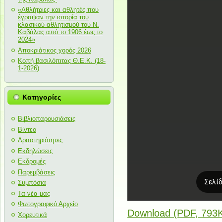
«Αθλήτριες και αθλητές που
έγραψαν την ιστορία του
κλασικού αθλητισμού του Ν.
Καβάλας από το 1906 έως το
2024»
Αποκριάτικος χορός 2026
Κοπή βασιλόπιτας Θ.Ε.Κ. (18-
1-2026)
Κατηγορίες
Βιβλιοπαρουσιάσεις
Βίντεο
Δραστηριότητες
Εκδηλώσεις
Εκδρομές
Παρεμβάσεις
Συμπόσια
Τα νέα μας
Φωτογραφικό Αρχείο
Download (PDF, 793
Χορευτικά