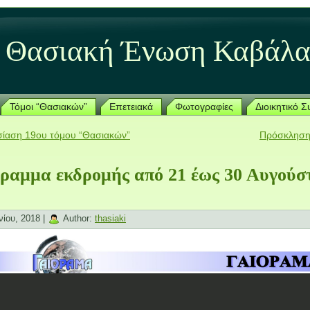
Θασιακή Ένωση Καβάλα
Τόμοι “Θασιακών”
Επετειακά
Φωτογραφίες
Διοικητικό 
ίαση 19ου τόμου “Θασιακών”
Πρόσκληση
ραμμα εκδρομής από 21 έως 30 Αυγούσ
νίου, 2018 |
Author:
thasiaki