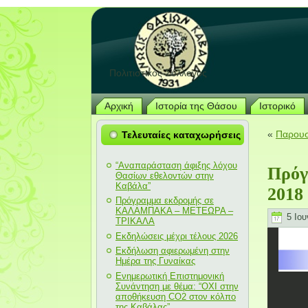
Πολιτιστικός Σύλλογος
Αρχική
Ιστορία της Θάσου
Ιστορικό
«
Παρουσ
Τελευταίες καταχωρήσεις
“Αναπαράσταση άφιξης λόχου
Πρόγ
Θασίων εθελοντών στην
Καβάλα”
2018
Πρόγραμμα εκδρομής σε
ΚΑΛΑΜΠΑΚΑ – ΜΕΤΕΩΡΑ –
5 Ιου
ΤΡΙΚΑΛΑ
Εκδηλώσεις μέχρι τέλους 2026
Εκδήλωση αφιερωμένη στην
Ημέρα της Γυναίκας
Ενημερωτική Επιστημονική
Συνάντηση με θέμα: “ΟΧΙ στην
αποθήκευση CO2 στον κόλπο
της Καβάλας”