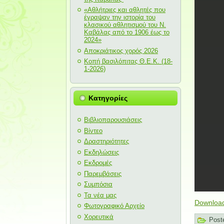
«Αθλήτριες και αθλητές που
έγραψαν την ιστορία του
κλασικού αθλητισμού του Ν.
Καβάλας από το 1906 έως το
2024»
Αποκριάτικος χορός 2026
Κοπή βασιλόπιτας Θ.Ε.Κ. (18-
1-2026)
Κατηγορίες
Βιβλιοπαρουσιάσεις
Βίντεο
Δραστηριότητες
Εκδηλώσεις
Εκδρομές
Παρεμβάσεις
Συμπόσια
Τα νέα μας
Download
Φωτογραφικό Αρχείο
Χορευτικά
Post