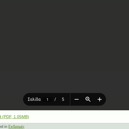
 (PDF, 1.05MB)
ed in
Εκδρομές