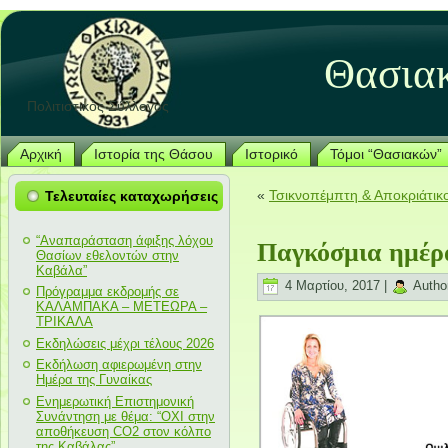
Θασια
Πολιτιστικός Σύλλογος
Αρχική
Ιστορία της Θάσου
Ιστορικό
Τόμοι “Θασιακών”
«
Τσικνοπέμπτη & Αποκριάτικ
Τελευταίες καταχωρήσεις
“Αναπαράσταση άφιξης λόχου
Παγκόσμια ημέρ
Θασίων εθελοντών στην
Καβάλα”
4 Μαρτίου, 2017 |
Autho
Πρόγραμμα εκδρομής σε
ΚΑΛΑΜΠΑΚΑ – ΜΕΤΕΩΡΑ –
ΤΡΙΚΑΛΑ
Εκδηλώσεις μέχρι τέλους 2026
Εκδήλωση αφιερωμένη στην
Ημέρα της Γυναίκας
Ενημερωτική Επιστημονική
Συνάντηση με θέμα: “ΟΧΙ στην
αποθήκευση CO2 στον κόλπο
της Καβάλας”