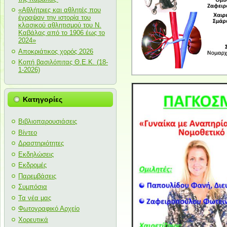
«Αθλήτριες και αθλητές που
έγραψαν την ιστορία του
κλασικού αθλητισμού του Ν.
Καβάλας από το 1906 έως το
2024»
Αποκριάτικος χορός 2026
Κοπή βασιλόπιτας Θ.Ε.Κ. (18-
1-2026)
Κατηγορίες
Βιβλιοπαρουσιάσεις
Βίντεο
Δραστηριότητες
Εκδηλώσεις
Εκδρομές
Παρεμβάσεις
Συμπόσια
Τα νέα μας
Φωτογραφικό Αρχείο
Χορευτικά