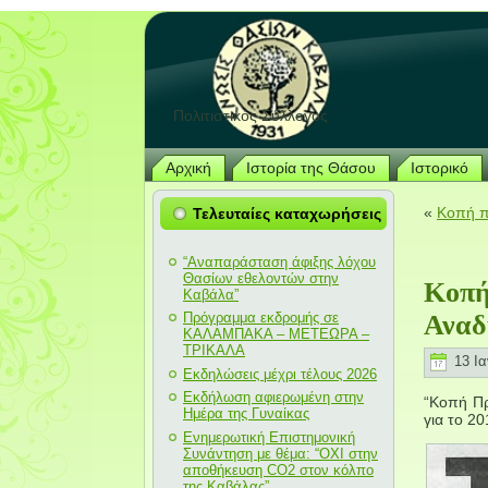
Πολιτιστικός Σύλλογος
Αρχική
Ιστορία της Θάσου
Ιστορικό
«
Κοπή π
Τελευταίες καταχωρήσεις
“Αναπαράσταση άφιξης λόχου
Θασίων εθελοντών στην
Κοπή
Καβάλα”
Πρόγραμμα εκδρομής σε
Αναδ
ΚΑΛΑΜΠΑΚΑ – ΜΕΤΕΩΡΑ –
ΤΡΙΚΑΛΑ
13 Ια
Εκδηλώσεις μέχρι τέλους 2026
Εκδήλωση αφιερωμένη στην
“Κοπή Πρ
Ημέρα της Γυναίκας
για το 2
Ενημερωτική Επιστημονική
Συνάντηση με θέμα: “ΟΧΙ στην
αποθήκευση CO2 στον κόλπο
της Καβάλας”