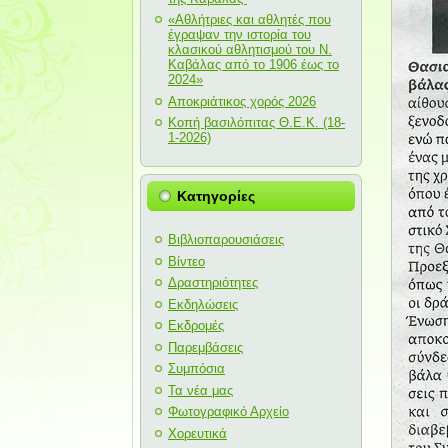
«Αθλήτριες και αθλητές που
έγραψαν την ιστορία του
κλασικού αθλητισμού του Ν.
Καβάλας από το 1906 έως το
2024»
Αποκριάτικος χορός 2026
Κοπή βασιλόπιτας Θ.Ε.Κ. (18-
1-2026)
Κατηγορίες
Βιβλιοπαρουσιάσεις
Βίντεο
Δραστηριότητες
Εκδηλώσεις
Εκδρομές
Παρεμβάσεις
Συμπόσια
Τα νέα μας
Φωτογραφικό Αρχείο
Χορευτικά