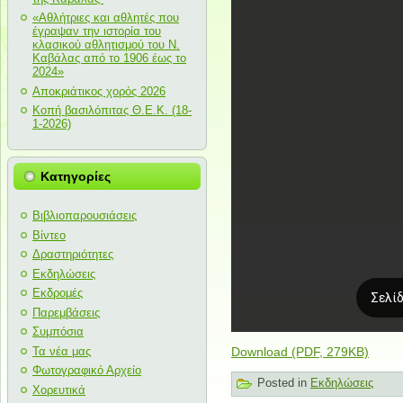
«Αθλήτριες και αθλητές που
έγραψαν την ιστορία του
κλασικού αθλητισμού του Ν.
Καβάλας από το 1906 έως το
2024»
Αποκριάτικος χορός 2026
Κοπή βασιλόπιτας Θ.Ε.Κ. (18-
1-2026)
Κατηγορίες
Βιβλιοπαρουσιάσεις
Βίντεο
Δραστηριότητες
Εκδηλώσεις
Εκδρομές
Παρεμβάσεις
Συμπόσια
Τα νέα μας
Download (PDF, 279KB)
Φωτογραφικό Αρχείο
Posted in
Εκδηλώσεις
Χορευτικά