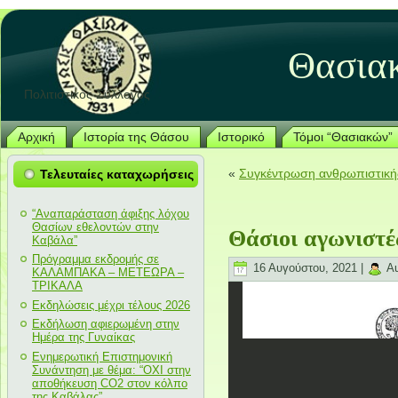
Θασια
Πολιτιστικός Σύλλογος
Αρχική
Ιστορία της Θάσου
Ιστορικό
Τόμοι “Θασιακών”
«
Συγκέντρωση ανθρωπιστικής
Τελευταίες καταχωρήσεις
“Αναπαράσταση άφιξης λόχου
Θασίων εθελοντών στην
Θάσιοι αγωνιστέ
Καβάλα”
Πρόγραμμα εκδρομής σε
16 Αυγούστου, 2021 |
Au
ΚΑΛΑΜΠΑΚΑ – ΜΕΤΕΩΡΑ –
ΤΡΙΚΑΛΑ
Εκδηλώσεις μέχρι τέλους 2026
Εκδήλωση αφιερωμένη στην
Ημέρα της Γυναίκας
Ενημερωτική Επιστημονική
Συνάντηση με θέμα: “ΟΧΙ στην
αποθήκευση CO2 στον κόλπο
της Καβάλας”