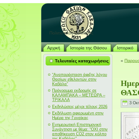
Πολιτιστικός Σύλλογος
Αρχική
Ιστορία της Θάσου
Ιστορικό
«
Παρουσ
Τελευταίες καταχωρήσεις
“Αναπαράσταση άφιξης λόχου
Θασίων εθελοντών στην
Ημε
Καβάλα”
Πρόγραμμα εκδρομής σε
ΘΑΣΟ
ΚΑΛΑΜΠΑΚΑ – ΜΕΤΕΩΡΑ –
ΤΡΙΚΑΛΑ
3 Οκτ
Εκδηλώσεις μέχρι τέλους 2026
Εκδήλωση αφιερωμένη στην
Ημέρα της Γυναίκας
Ενημερωτική Επιστημονική
Συνάντηση με θέμα: “ΟΧΙ στην
αποθήκευση CO2 στον κόλπο
της Καβάλας”