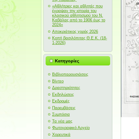
«Αθλήτριες και αθλητές που
έγραψαν την ιστορία του
κλασικού αθλητισμού του Ν.
Καβάλας από το 1906 έως το
2024»
Αποκριάτικος χορός 2026
Κοπή βασιλόπιτας Θ.Ε.Κ. (18-
1-2026)
Κατηγορίες
Βιβλιοπαρουσιάσεις
Βίντεο
Δραστηριότητες
Εκδηλώσεις
Εκδρομές
Παρεμβάσεις
Συμπόσια
Τα νέα μας
Φωτογραφικό Αρχείο
Χορευτικά