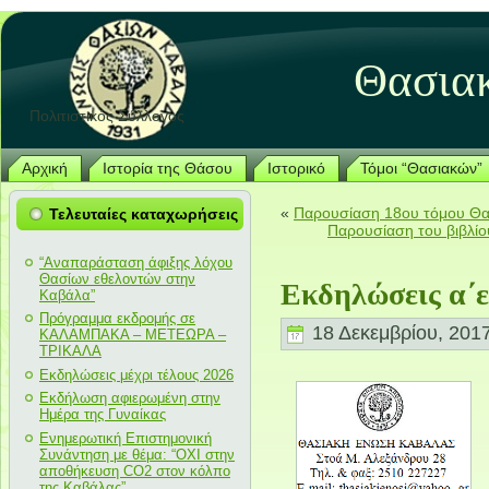
Θασια
Πολιτιστικός Σύλλογος
Αρχική
Ιστορία της Θάσου
Ιστορικό
Τόμοι “Θασιακών”
«
Παρουσίαση 18ου τόμου Θ
Τελευταίες καταχωρήσεις
Παρουσίαση του βιβλίο
“Αναπαράσταση άφιξης λόχου
Θασίων εθελοντών στην
Εκδηλώσεις α΄
Καβάλα”
Πρόγραμμα εκδρομής σε
18 Δεκεμβρίου, 201
ΚΑΛΑΜΠΑΚΑ – ΜΕΤΕΩΡΑ –
ΤΡΙΚΑΛΑ
Εκδηλώσεις μέχρι τέλους 2026
Εκδήλωση αφιερωμένη στην
Ημέρα της Γυναίκας
Ενημερωτική Επιστημονική
Συνάντηση με θέμα: “ΟΧΙ στην
αποθήκευση CO2 στον κόλπο
της Καβάλας”