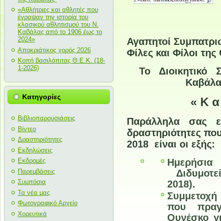
«Αθλήτριες και αθλητές που
έγραψαν την ιστορία του
κλασικού αθλητισμού του Ν.
Καβάλας από το 1906 έως το
2024»
Αγαπητοί Συμπατρι
Αποκριάτικος χορός 2026
Φίλες και Φίλοι τη
Κοπή βασιλόπιτας Θ.Ε.Κ. (18-
1-2026)
Το Διοικητικό
Καβάλ
Κατηγορίες
« Κ α
Βιβλιοπαρουσιάσεις
Παράλληλα σας ε
Βίντεο
δραστηριότητες πο
Δραστηριότητες
2018 είναι οι εξής:
Εκδηλώσεις
Ημερήσι
Εκδρομές
Παρεμβάσεις
Διδυμοτεί
Συμπόσια
2018).
Τα νέα μας
Συμμετοχή
Φωτογραφικό Αρχείο
που πραγ
Χορευτικά
Ουνέσκο γ