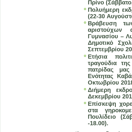
Πρίνο (Σάββατο
Πολυήμερη εκδρ
(22-30
Αυγούστο
Βράβευση τω
αριστούχων 
Γυμνασίου – Λυ
Δημοτικό Σχο
Σεπτεμβρίου 20
Ετήσια πολι
τραγούδια τη
πατρίδας μας
Ενότητας Καβά
Οκτωβρίου 201
Διήμερη εκδρ
Δεκεμβρίου 201
Επίσκεψη χορε
στα γηροκομ
Πουλίδειο (Σάβ
-18.00).