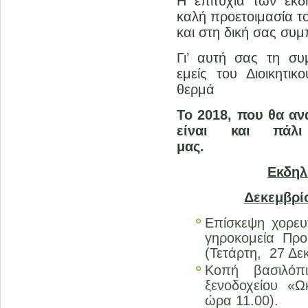
Η επιτυχία των εκδ
καλή προετοιμασία το
και στη δική σας συ
Γι’ αυτή σας τη σ
εμείς του Διοικητι
θερμά
Το 2018, που θα αν
είναι και πάλ
μ
Εκδηλ
Δεκεμβρί
Επίσκεψη χορευ
γηροκομεία Πρ
(Τετάρτη, 27 Δε
Κοπή βασιλόπ
ξενοδοχείου «Ω
ώρα 11.00).