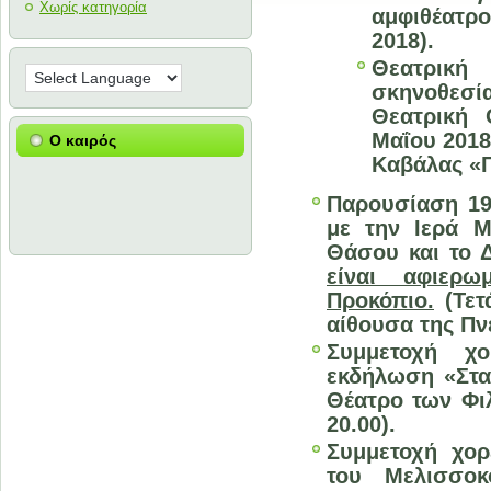
Χωρίς κατηγορία
αμφιθέατρο
2018).
Θεατρική
σκηνοθεσία
Θεατρική 
Μαΐου 2018
Ο καιρός
Καβάλας «Γ
Παρουσίαση 19
με την Ιερά 
Θάσου και το 
είναι αφιερω
Προκόπιο.
(Τετ
αίθουσα της Πν
Συμμετοχή χο
εκδήλωση «Στα
Θέατρο των Φιλ
20.00).
Συμμετοχή χορ
του Μελισσοκ