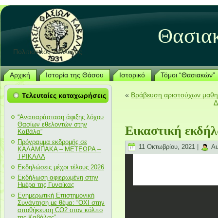
Θασια
Πολιτιστικός Σύλλογος
Αρχική
Ιστορία της Θάσου
Ιστορικό
Τόμοι “Θασιακών”
«
Βράβευση αριστούχων μαθ
Τελευταίες καταχωρήσεις
Δ
“Αναπαράσταση άφιξης λόχου
Θασίων εθελοντών στην
Εικαστική εκδήλ
Καβάλα”
Πρόγραμμα εκδρομής σε
11 Οκτωβρίου, 2021 |
Au
ΚΑΛΑΜΠΑΚΑ – ΜΕΤΕΩΡΑ –
ΤΡΙΚΑΛΑ
Εκδηλώσεις μέχρι τέλους 2026
Εκδήλωση αφιερωμένη στην
Ημέρα της Γυναίκας
Ενημερωτική Επιστημονική
Συνάντηση με θέμα: “ΟΧΙ στην
αποθήκευση CO2 στον κόλπο
της Καβάλας”