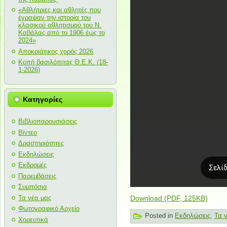
«Αθλήτριες και αθλητές που
έγραψαν την ιστορία του
κλασικού αθλητισμού του Ν.
Καβάλας από το 1906 έως το
2024»
Αποκριάτικος χορός 2026
Κοπή βασιλόπιτας Θ.Ε.Κ. (18-
1-2026)
Κατηγορίες
Βιβλιοπαρουσιάσεις
Βίντεο
Δραστηριότητες
Εκδηλώσεις
Εκδρομές
Παρεμβάσεις
Συμπόσια
Τα νέα μας
Download (PDF, 125KB)
Φωτογραφικό Αρχείο
Posted in
Εκδηλώσεις
,
Τα 
Χορευτικά