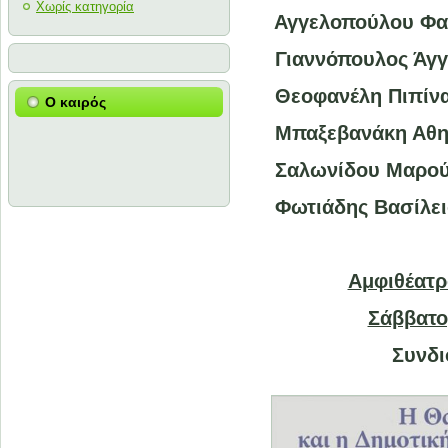
Χωρίς κατηγορία
Αγγελοπούλου Φ
Γιαννόπουλος Άγ
Θεοφανέλη 
Ο καιρός
Μπαξεβανάκη 
Σαλωνίδου Μαρ
Φωτιάδης Βασίλει
Αμφιθέατρ
Σάββατο
Συνδι