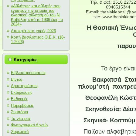
Τηλ. & φαξ: 2510 227227
«Αθλήτριες και αθλητές που
6946515344
έγραψαν την ιστορία του
E-mail: thasiakienosi @ y
κλασικού αθλητισμού του Ν.
site: www.thasiakienos
Καβάλας από το 1906 έως το
2024»
Η Θασιακή Ένωση
Αποκριάτικος χορός 2026
Κοπή βασιλόπιτας Θ.Ε.Κ. (18-
1-2026)
παρουσ
Κατηγορίες
Το έργο είν
Βιβλιοπαρουσιάσεις
Βακρατσά Σταύρο
Βίντεο
πλουμ’στή παντρεύ
Δραστηριότητες
Εκδηλώσεις
Θεοφανέλη Κώστα 
Εκδρομές
Παρεμβάσεις
Σκηνοθεσία: Δέσ
Συμπόσια
Τα νέα μας
Σκηνικά- Κοστούμι
Φωτογραφικό Αρχείο
Παίζουν αλφαβητικ
Χορευτικά