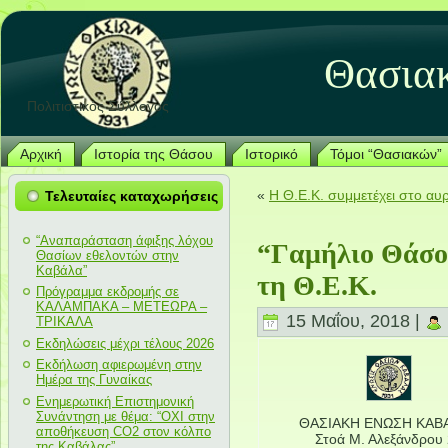
Θασια
Πολιτιστικός Σύλλογος
Αρχική
Ιστορία της Θάσου
Ιστορικό
Τόμοι “Θασιακών”
«
Η Θ.Ε.Κ. συμμετέχει στο αυ
Τελευταίες καταχωρήσεις
“Αναπαράσταση άφιξης λόχου
“Γαμήλιο Θάσο
Θασίων εθελοντών στην
Καβάλα”
τη Θ.Ε.Κ.
Πρόγραμμα εκδρομής σε
ΚΑΛΑΜΠΑΚΑ – ΜΕΤΕΩΡΑ –
15 Μαΐου, 2018 |
ΤΡΙΚΑΛΑ
Εκδηλώσεις μέχρι τέλους 2026
Εκδήλωση αφιερωμένη στην
Ημέρα της Γυναίκας
Ενημερωτική Επιστημονική
Συνάντηση με θέμα: “ΟΧΙ στην
ΘΑΣΙΑΚΗ ΕΝΩΣΗ ΚΑΒ
αποθήκευση CO2 στον κόλπο
Στοά Μ. Αλεξάνδρου
της Καβάλας”