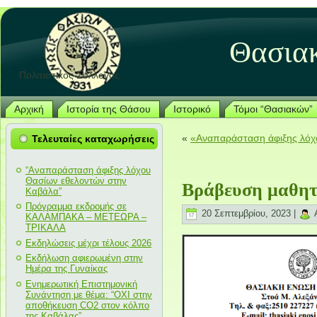
Θασια
Πολιτιστικός Σύλλογος
Αρχική
Ιστορία της Θάσου
Ιστορικό
Τόμοι “Θασιακών”
«
«Αναπαράσταση άφιξης λόχ
Τελευταίες καταχωρήσεις
“Αναπαράσταση άφιξης λόχου
Θασίων εθελοντών στην
Βράβευση μαθητ
Καβάλα”
Πρόγραμμα εκδρομής σε
20 Σεπτεμβρίου, 2023 |
A
ΚΑΛΑΜΠΑΚΑ – ΜΕΤΕΩΡΑ –
ΤΡΙΚΑΛΑ
Εκδηλώσεις μέχρι τέλους 2026
Εκδήλωση αφιερωμένη στην
Ημέρα της Γυναίκας
Ενημερωτική Επιστημονική
Συνάντηση με θέμα: “ΟΧΙ στην
αποθήκευση CO2 στον κόλπο
της Καβάλας”