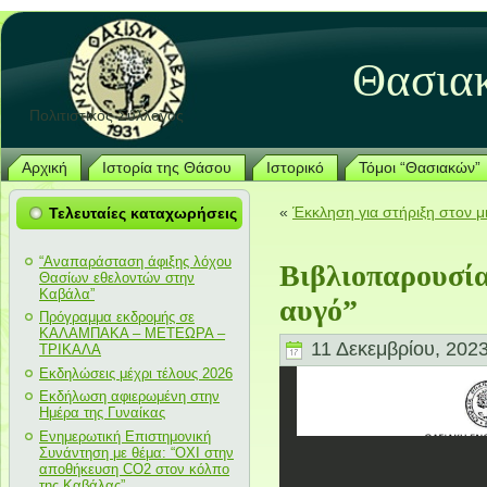
Θασια
Πολιτιστικός Σύλλογος
Αρχική
Ιστορία της Θάσου
Ιστορικό
Τόμοι “Θασιακών”
«
Έκκληση για στήριξη στον μ
Τελευταίες καταχωρήσεις
“Αναπαράσταση άφιξης λόχου
Βιβλιοπαρουσία
Θασίων εθελοντών στην
Καβάλα”
αυγό”
Πρόγραμμα εκδρομής σε
ΚΑΛΑΜΠΑΚΑ – ΜΕΤΕΩΡΑ –
11 Δεκεμβρίου, 2023
ΤΡΙΚΑΛΑ
Εκδηλώσεις μέχρι τέλους 2026
Εκδήλωση αφιερωμένη στην
Ημέρα της Γυναίκας
Ενημερωτική Επιστημονική
Συνάντηση με θέμα: “ΟΧΙ στην
αποθήκευση CO2 στον κόλπο
της Καβάλας”