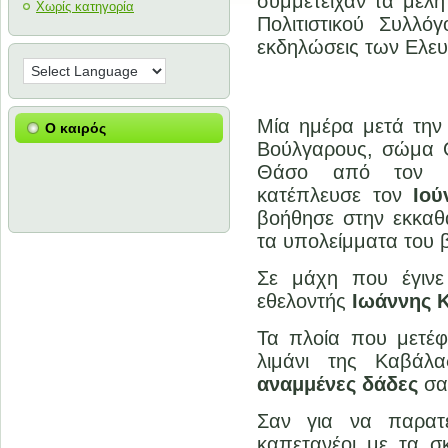
συμμετείχαν τα μέλ
Χωρίς κατηγορία
Πολιτιστικού Συλλό
εκδηλώσεις των Ελευ
Μία ημέρα μετά τη
Ο καιρός
Βούλγαρους, σώμα 
Θάσο από τον 
κατέπλευσε τον
Ιού
βοήθησε στην εκκα
τα υπολείμματα του
Σε μάχη που έγιν
εθελοντής
Ιωάννης 
Τα πλοία που μετέ
λιμάνι της Καβάλ
αναμμένες δάδες
σα
Σαν για να παρατ
καπετανέοι με τα 