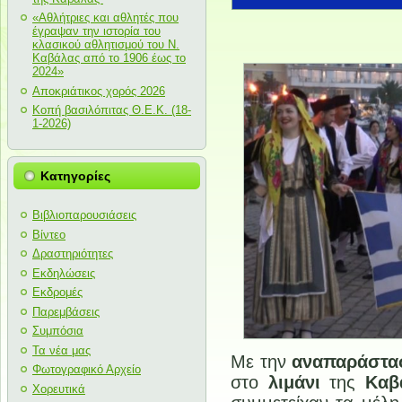
«Αθλήτριες και αθλητές που
έγραψαν την ιστορία του
κλασικού αθλητισμού του Ν.
Καβάλας από το 1906 έως το
2024»
Αποκριάτικος χορός 2026
Κοπή βασιλόπιτας Θ.Ε.Κ. (18-
1-2026)
Κατηγορίες
Βιβλιοπαρουσιάσεις
Βίντεο
Δραστηριότητες
Εκδηλώσεις
Εκδρομές
Παρεμβάσεις
Συμπόσια
Τα νέα μας
Με την
αναπαράστα
Φωτογραφικό Αρχείο
στο
λιμάνι
της
Καβ
Χορευτικά