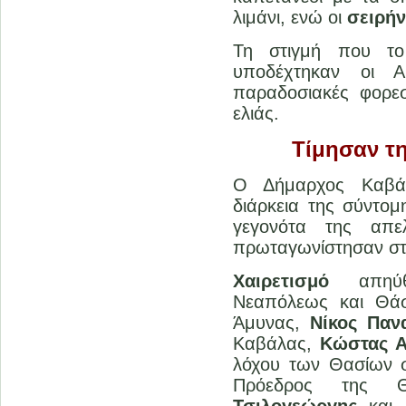
λιμάνι, ενώ οι
σειρήν
Τη στιγμή που 
υποδέχτηκαν οι 
παραδοσιακές φορε
ελιάς.
Τίμησαν τ
Ο Δήμαρχος Καβ
διάρκεια της σύντομη
γεγονότα της απ
πρωταγωνίστησαν στ
Χαιρετισμό
απηύθυ
Νεαπόλεως και Θά
Άμυνας,
Νίκος Παν
Καβάλας,
Κώστας Α
λόχου των Θασίων σ
Πρόεδρος της 
Τσιλογεώργης
και η