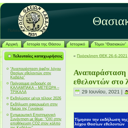
Θασια
Πολιτιστικός Σύλλογος
Αρχική
Ιστορία της Θάσου
Ιστορικό
Τόμοι “Θασιακών”
«
Πρόσκληση ΘΕΚ 26-6-2021
Τελευταίες καταχωρήσεις
“Αναπαράσταση άφιξης λόχου
Αναπαράσταση 
Θασίων εθελοντών στην
Καβάλα”
εθελοντών στο 
Πρόγραμμα εκδρομής σε
ΚΑΛΑΜΠΑΚΑ – ΜΕΤΕΩΡΑ –
29 Ιουνίου, 2021 |
ΤΡΙΚΑΛΑ
Εκδηλώσεις μέχρι τέλους 2026
Εκδήλωση αφιερωμένη στην
Ημέρα της Γυναίκας
Ενημερωτική Επιστημονική
Συνάντηση με θέμα: “ΟΧΙ στην
Τίμησαν την εκδήλωση τη
αποθήκευση CO2 στον κόλπο
λόχου Θασίων εθελοντών
της Καβάλας”