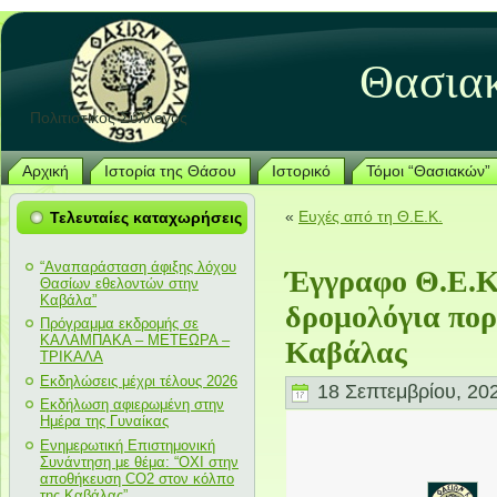
Θασια
Πολιτιστικός Σύλλογος
Αρχική
Ιστορία της Θάσου
Ιστορικό
Τόμοι “Θασιακών”
«
Ευχές από τη Θ.Ε.Κ.
Τελευταίες καταχωρήσεις
“Αναπαράσταση άφιξης λόχου
Έγγραφο Θ.Ε.Κ.
Θασίων εθελοντών στην
Καβάλα”
δρομολόγια πορ
Πρόγραμμα εκδρομής σε
ΚΑΛΑΜΠΑΚΑ – ΜΕΤΕΩΡΑ –
Καβάλας
ΤΡΙΚΑΛΑ
Εκδηλώσεις μέχρι τέλους 2026
18 Σεπτεμβρίου, 20
Εκδήλωση αφιερωμένη στην
Ημέρα της Γυναίκας
Ενημερωτική Επιστημονική
Συνάντηση με θέμα: “ΟΧΙ στην
αποθήκευση CO2 στον κόλπο
της Καβάλας”