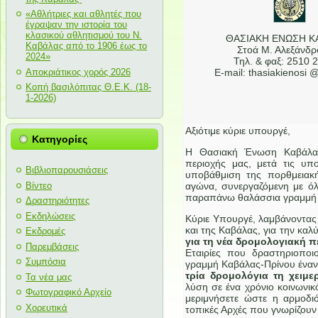
«Αθλήτριες και αθλητές που
έγραψαν την ιστορία του
κλασικού αθλητισμού του Ν.
ΘΑΣΙΑΚΗ ΕΝΩΣΗ Κ
Καβάλας από το 1906 έως το
Στοά Μ. Αλεξάνδρ
2024»
Τηλ. & φαξ: 2510 
Αποκριάτικος χορός 2026
E-mail: thasiakienosi 
Κοπή βασιλόπιτας Θ.Ε.Κ. (18-
1-2026)
Αξιότιμε κύριε υπουργέ,
Κατηγορίες
Η Θασιακή Ένωση Καβάλας,
περιοχής μας, μετά τις υπ
Βιβλιοπαρουσιάσεις
υποβάθμιση της πορθμειακή
Βίντεο
αγώνα, συνεργαζόμενη με όλ
παραπάνω θαλάσσια γραμμή μ
Δραστηριότητες
Εκδηλώσεις
Κύριε Υπουργέ, λαμβάνοντας
και της Καβάλας, για την κα
Εκδρομές
για τη νέα δρομολογιακή π
Παρεμβάσεις
Εταιρίες που δραστηριοποι
Συμπόσια
γραμμή Καβάλας-Πρίνου έναν 
τρία δρομολόγια τη χειμερ
Τα νέα μας
λύση σε ένα χρόνιο κοινωνι
Φωτογραφικό Αρχείο
μεριμνήσετε ώστε η αρμοδι
Χορευτικά
τοπικές Αρχές που γνωρίζουν