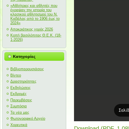
«Αθλήτριες και αθλητές που
έγραψαν την ιστορία του
κλασικού αθλητισμού του Ν.
Καβάλας από το 1906 έως το
2024»
Αποκριάτικος χορός 2026
Κοπή βασιλόπιτας Θ.Ε.Κ. (18-
1-2026)
Κατηγορίες
Βιβλιοπαρουσιάσεις
Βίντεο
Δραστηριότητες
Εκδηλώσεις
Εκδρομές
Παρεμβάσεις
Συμπόσια
Τα νέα μας
Φωτογραφικό Αρχείο
Χορευτικά
Download (PDF, 1.0