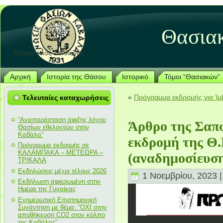
Θασια
Πολιτιστικός Σύλλογος
Αρχική
Ιστορία της Θάσου
Ιστορικό
Τόμοι “Θασιακών”
«
Πρόγραμμα εκδρομής για Ίμ
Τελευταίες καταχωρήσεις
“Αναπαράσταση άφιξης λόχου
Άρθρο της Σαπφ
Θασίων εθελοντών στην
Καβάλα”
εκδρομή της Θ.
Πρόγραμμα εκδρομής σε
ΚΑΛΑΜΠΑΚΑ – ΜΕΤΕΩΡΑ –
(αναδημοσίευσ
ΤΡΙΚΑΛΑ
Εκδηλώσεις μέχρι τέλους 2026
1 Νοεμβρίου, 2023 
Εκδήλωση αφιερωμένη στην
Ημέρα της Γυναίκας
Ενημερωτική Επιστημονική
Συνάντηση με θέμα: “ΟΧΙ στην
αποθήκευση CO2 στον κόλπο
της Καβάλας”